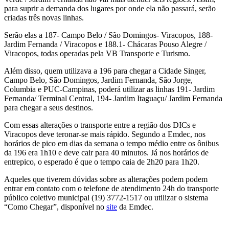
para suprir a demanda dos lugares por onde ela não passará, serão
criadas três novas linhas.
Serão elas a 187- Campo Belo / São Domingos- Viracopos, 188-
Jardim Fernanda / Viracopos e 188.1- Chácaras Pouso Alegre /
Viracopos, todas operadas pela VB Transporte e Turismo.
Além disso, quem utilizava a 196 para chegar a Cidade Singer,
Campo Belo, São Domingos, Jardim Fernanda, São Jorge,
Columbia e PUC-Campinas, poderá utilizar as linhas 191- Jardim
Fernanda/ Terminal Central, 194- Jardim Itaguaçu/ Jardim Fernanda
para chegar a seus destinos.
Com essas alterações o transporte entre a região dos DICs e
Viracopos deve teronar-se mais rápido. Segundo a Emdec, nos
horários de pico em dias da semana o tempo médio entre os ônibus
da 196 era 1h10 e deve cair para 40 minutos. Já nos horários de
entrepico, o esperado é que o tempo caia de 2h20 para 1h20.
Aqueles que tiverem dúvidas sobre as alterações podem podem
entrar em contato com o telefone de atendimento 24h do transporte
público coletivo municipal (19) 3772-1517 ou utilizar o sistema
“Como Chegar”, disponível no
site
da Emdec.