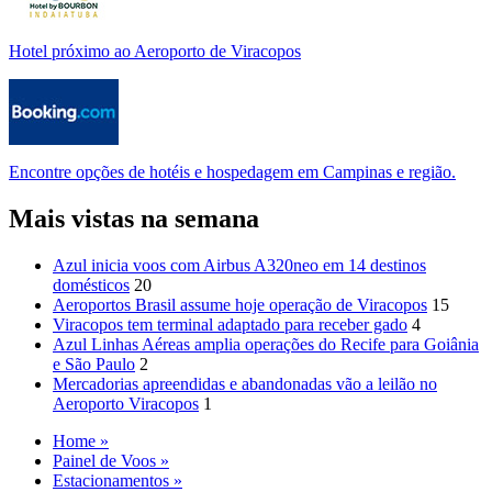
Hotel próximo ao Aeroporto de Viracopos
Encontre opções de hotéis e hospedagem em Campinas e região.
Mais vistas na semana
Azul inicia voos com Airbus A320neo em 14 destinos
domésticos
20
Aeroportos Brasil assume hoje operação de Viracopos
15
Viracopos tem terminal adaptado para receber gado
4
Azul Linhas Aéreas amplia operações do Recife para Goiânia
e São Paulo
2
Mercadorias apreendidas e abandonadas vão a leilão no
Aeroporto Viracopos
1
Home »
Painel de Voos »
Estacionamentos »