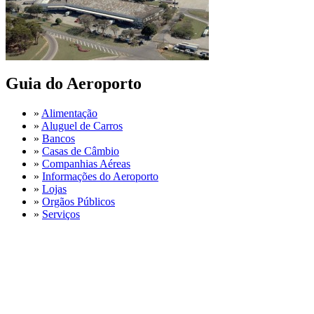
Guia do Aeroporto
»
Alimentação
»
Aluguel de Carros
»
Bancos
»
Casas de Câmbio
»
Companhias Aéreas
»
Informações do Aeroporto
»
Lojas
»
Orgãos Públicos
»
Serviços