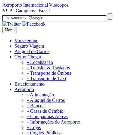
Aeroporto Internacional
Viracopos
VCP - Campinas - Brasil
Menu
Voos Online
Seguro Viagem
Aluguel de Carros
Como Chegar
» Localização
» Transfer & Traslados
» Transporte de Ônibus
» Transporte de Táxi
Estacionamento
Aeroporto
» Alimentação
» Aluguel de Carros
» Bancos
» Casas de Câmbio
» Companhias Aéreas
» Informações do Aeroporto
» Lojas
» Orgãos Públicos