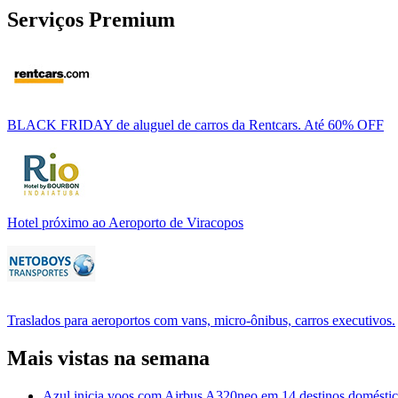
Serviços Premium
BLACK FRIDAY de aluguel de carros da Rentcars. Até 60% OFF
Hotel próximo ao Aeroporto de Viracopos
Traslados para aeroportos com vans, micro-ônibus, carros executivos.
Mais vistas na semana
Azul inicia voos com Airbus A320neo em 14 destinos domésti