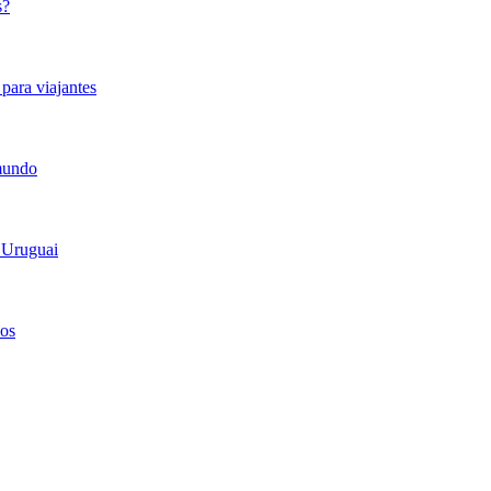
s?
para viajantes
 mundo
 Uruguai
hos