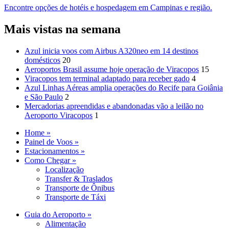
Encontre opções de hotéis e hospedagem em Campinas e região.
Mais vistas na semana
Azul inicia voos com Airbus A320neo em 14 destinos
domésticos
20
Aeroportos Brasil assume hoje operação de Viracopos
15
Viracopos tem terminal adaptado para receber gado
4
Azul Linhas Aéreas amplia operações do Recife para Goiânia
e São Paulo
2
Mercadorias apreendidas e abandonadas vão a leilão no
Aeroporto Viracopos
1
Home »
Painel de Voos »
Estacionamentos »
Como Chegar »
Localização
Transfer & Traslados
Transporte de Ônibus
Transporte de Táxi
Guia do Aeroporto »
Alimentação