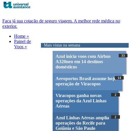
Faça já sua cotação de seguro viagem. A melhor rede médica no
exterior.
Home »
Painel de
Mais vistas na semana
Voos »
Azul inicia voos com Airbus
33
A320neo em 14 destinos
domésticos
Aeroportos Brasil assume hoje
14
operação de Viracopos
Viracopos ganha novas
2
operações da Azul Linhas
Aéreas
Azul Linhas Aéreas amplia
2
operações do Recife para
Goiânia e São Paulo