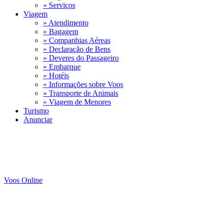
» Serviços
Viagem
» Atendimento
» Bagagem
» Companhias Aéreas
» Declaração de Bens
» Deveres do Passageiro
» Embarque
» Hotéis
» Informações sobre Voos
» Transporte de Animais
» Viagem de Menores
Turismo
Anunciar
Voos Online