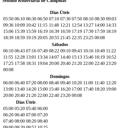
Sentido Rodoviária de Campinas
Dias Úteis
05:50
06:10
06:30
06:50
07:10
07:30
07:50
08:10
08:30
09:03
09:36
10:09
10:42
11:15
11:48
12:21
12:54
13:27
14:00
14:33
15:06
15:39
15:59
16:19
16:39
16:59
17:19
17:39
17:59
18:19
18:39
18:59
19:19
20:05
20:55
21:45
22:35
23:25
00:08
Sábados
06:10
06:43
07:16
07:49
08:22
09:10
09:43
10:16
10:49
11:22
11:55
12:28
13:01
13:34
14:07
14:40
15:13
15:46
16:19
16:52
17:25
17:58
18:31
19:04
20:00
20:40
21:20
22:00
22:40
23:20
00:08
Domingos
06:00
06:40
07:20
08:00
08:40
09:40
10:20
11:00
11:40
12:20
13:00
13:40
14:20
15:00
15:40
16:20
17:00
17:40
18:20
19:00
20:00
20:40
21:20
22:00
22:40
23:20
00:08
Dias Úteis
05:00
05:20
05:40
06:00
06:20
06:40
07:00
07:20
07:40
08:00
08:20
08:40
09:00
09:20
09:52
10:25