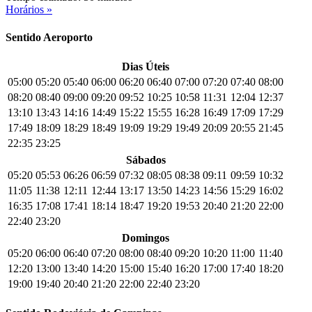
Horários »
Sentido Aeroporto
Dias Úteis
05:00
05:20
05:40
06:00
06:20
06:40
07:00
07:20
07:40
08:00
08:20
08:40
09:00
09:20
09:52
10:25
10:58
11:31
12:04
12:37
13:10
13:43
14:16
14:49
15:22
15:55
16:28
16:49
17:09
17:29
17:49
18:09
18:29
18:49
19:09
19:29
19:49
20:09
20:55
21:45
22:35
23:25
Sábados
05:20
05:53
06:26
06:59
07:32
08:05
08:38
09:11
09:59
10:32
11:05
11:38
12:11
12:44
13:17
13:50
14:23
14:56
15:29
16:02
16:35
17:08
17:41
18:14
18:47
19:20
19:53
20:40
21:20
22:00
22:40
23:20
Domingos
05:20
06:00
06:40
07:20
08:00
08:40
09:20
10:20
11:00
11:40
12:20
13:00
13:40
14:20
15:00
15:40
16:20
17:00
17:40
18:20
19:00
19:40
20:40
21:20
22:00
22:40
23:20