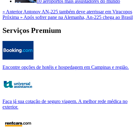
10 aeroportos mais assustadores do mundo
« Anterior
Antonov AN-225 também deve aterrissar em Viracopos
Próxima »
Após sofrer pane na Alemanha, An-225 chega ao Brasil
Serviços Premium
Encontre opções de hotéis e hospedagem em Campinas e região.
Faça já sua cotação de seguro viagem. A melhor rede médica no
exterior.