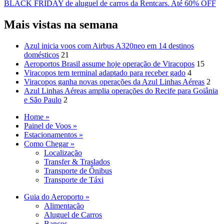
BLACK FRIDAY de aluguel de carros da Rentcars. Até 60% OFF
Mais vistas na semana
Azul inicia voos com Airbus A320neo em 14 destinos
domésticos
21
Aeroportos Brasil assume hoje operação de Viracopos
15
Viracopos tem terminal adaptado para receber gado
4
Viracopos ganha novas operações da Azul Linhas Aéreas
2
Azul Linhas Aéreas amplia operações do Recife para Goiânia
e São Paulo
2
Home »
Painel de Voos »
Estacionamentos »
Como Chegar »
Localização
Transfer & Traslados
Transporte de Ônibus
Transporte de Táxi
Guia do Aeroporto »
Alimentação
Aluguel de Carros
Bancos