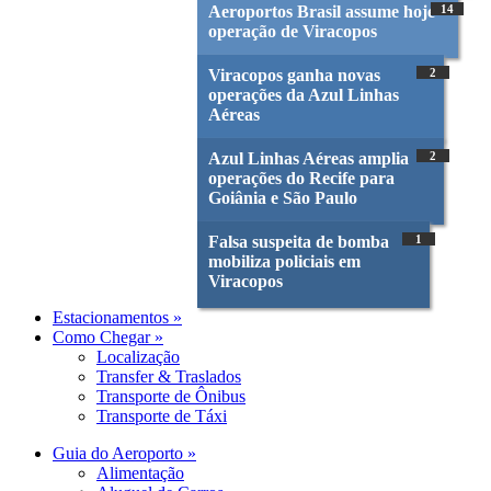
Aeroportos Brasil assume hoje
14
operação de Viracopos
Viracopos ganha novas
2
operações da Azul Linhas
Aéreas
Azul Linhas Aéreas amplia
2
operações do Recife para
Goiânia e São Paulo
Falsa suspeita de bomba
1
mobiliza policiais em
Viracopos
Estacionamentos »
Como Chegar »
Localização
Transfer & Traslados
Transporte de Ônibus
Transporte de Táxi
Guia do Aeroporto »
Alimentação