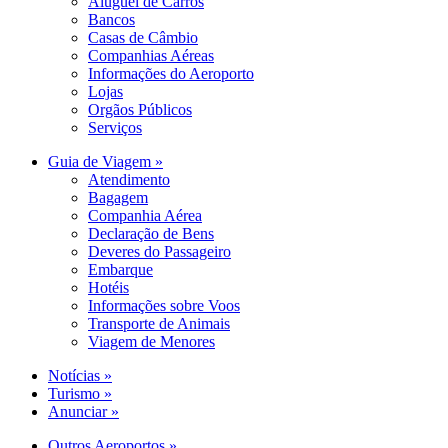
Aluguel de Carros
Bancos
Casas de Câmbio
Companhias Aéreas
Informações do Aeroporto
Lojas
Orgãos Públicos
Serviços
Guia de Viagem »
Atendimento
Bagagem
Companhia Aérea
Declaração de Bens
Deveres do Passageiro
Embarque
Hotéis
Informações sobre Voos
Transporte de Animais
Viagem de Menores
Notícias »
Turismo »
Anunciar »
Outros Aeroportos »