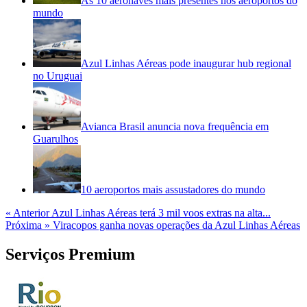
As 10 aeronaves mais presentes nos aeroportos do
mundo
Azul Linhas Aéreas pode inaugurar hub regional
no Uruguai
Avianca Brasil anuncia nova frequência em
Guarulhos
10 aeroportos mais assustadores do mundo
« Anterior
Azul Linhas Aéreas terá 3 mil voos extras na alta...
Próxima »
Viracopos ganha novas operações da Azul Linhas Aéreas
Serviços Premium