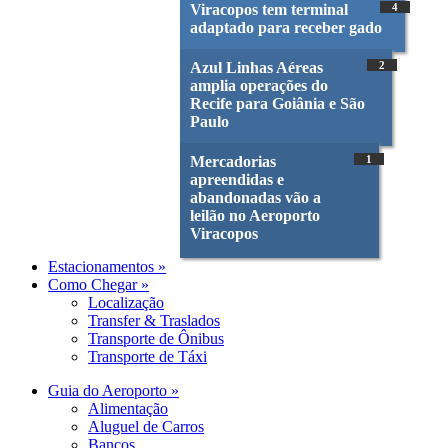
Viracopos tem terminal
4
adaptado para receber gado
Azul Linhas Aéreas
2
amplia operações do
Recife para Goiânia e São
Paulo
Mercadorias
1
apreendidas e
abandonadas vão a
leilão no Aeroporto
Viracopos
Estacionamentos »
Como Chegar »
Localização
Transfer & Traslados
Transporte de Ônibus
Transporte de Táxi
Guia do Aeroporto »
Alimentação
Aluguel de Carros
Bancos