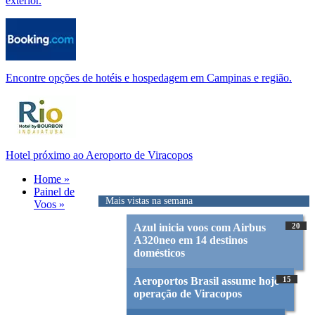
exterior.
Encontre opções de hotéis e hospedagem em Campinas e região.
Hotel próximo ao Aeroporto de Viracopos
Home »
Painel de
Mais vistas na semana
Voos »
Azul inicia voos com Airbus
20
A320neo em 14 destinos
domésticos
Aeroportos Brasil assume hoje
15
operação de Viracopos