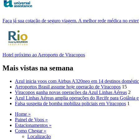
Faça já sua cotação de seguro viagem. A melhor rede médica no exteri
Hotel próximo ao Aeroporto de Viracopos
Mais vistas na semana
Azul inicia voos com Airbus A320neo em 14 destinos domésti
Aeroportos Brasil assume hoje operação de Viracopos
15
Viracopos ganha novas operações da Azul Linhas Aéreas
2
Azul Linhas Aéreas amplia operações do Recife para Goiânia 
Falsa suspeita de bomba mobiliza policiais em Viracopos
1
Home »
Painel de Voos »
Estacionamentos »
Como Chegar »
Localização