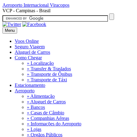
Aeroporto Internacional
Viracopos
VCP - Campinas - Brasil
Menu
Voos Online
Seguro Viagem
Aluguel de Carros
Como Chegar
» Localização
» Transfer & Traslados
» Transporte de Ônibus
» Transporte de Táxi
Estacionamento
Aeroporto
» Alimentação
» Aluguel de Carros
» Bancos
» Casas de Câmbio
» Companhias Aéreas
» Informações do Aeroporto
» Lojas
» Orgãos Públicos