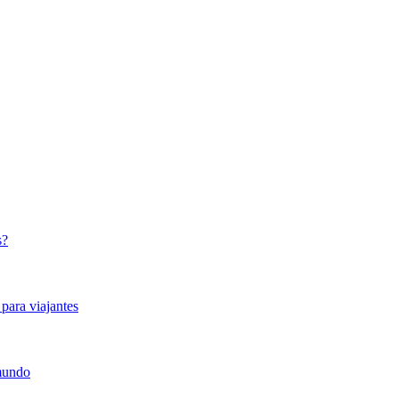
s?
para viajantes
 mundo