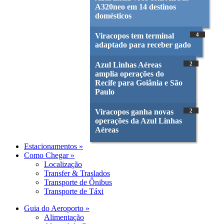
A320neo em 14 destinos
domésticos
Viracopos tem terminal
4
adaptado para receber gado
Azul Linhas Aéreas
2
amplia operações do
Recife para Goiânia e São
Paulo
Viracopos ganha novas
2
operações da Azul Linhas
Aéreas
Estacionamentos »
Como Chegar »
Localização
Transfer & Traslados
Transporte de Ônibus
Transporte de Táxi
Guia do Aeroporto »
Alimentação