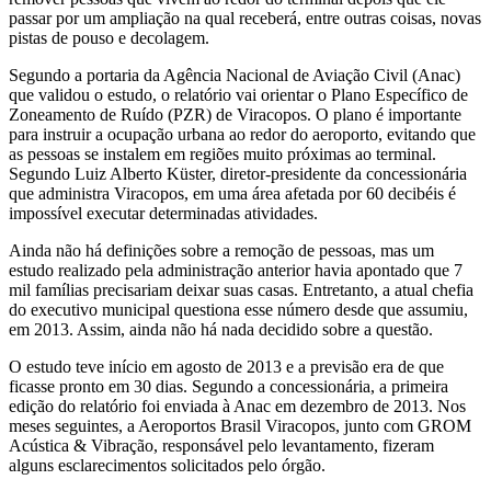
passar por um ampliação na qual receberá, entre outras coisas, novas
pistas de pouso e decolagem.
Segundo a portaria da Agência Nacional de Aviação Civil (Anac)
que validou o estudo, o relatório vai orientar o Plano Específico de
Zoneamento de Ruído (PZR) de Viracopos. O plano é importante
para instruir a ocupação urbana ao redor do aeroporto, evitando que
as pessoas se instalem em regiões muito próximas ao terminal.
Segundo Luiz Alberto Küster, diretor-presidente da concessionária
que administra Viracopos, em uma área afetada por 60 decibéis é
impossível executar determinadas atividades.
Ainda não há definições sobre a remoção de pessoas, mas um
estudo realizado pela administração anterior havia apontado que 7
mil famílias precisariam deixar suas casas. Entretanto, a atual chefia
do executivo municipal questiona esse número desde que assumiu,
em 2013. Assim, ainda não há nada decidido sobre a questão.
O estudo teve início em agosto de 2013 e a previsão era de que
ficasse pronto em 30 dias. Segundo a concessionária, a primeira
edição do relatório foi enviada à Anac em dezembro de 2013. Nos
meses seguintes, a Aeroportos Brasil Viracopos, junto com GROM
Acústica & Vibração, responsável pelo levantamento, fizeram
alguns esclarecimentos solicitados pelo órgão.