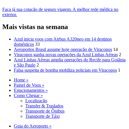
Faça já sua cotação de seguro viagem. A melhor rede médica no
exterior.
Mais vistas na semana
Azul inicia voos com Airbus A320neo em 14 destinos
domésticos
33
Aeroportos Brasil assume hoje operação de Viracopos
14
Viracopos ganha novas operações da Azul Linhas Aéreas
2
Azul Linhas Aéreas amplia operações do Recife para Goiânia
e São Paulo
2
Falsa suspeita de bomba mobiliza policiais em Viracopos
1
Home »
Painel de Voos »
Estacionamentos »
Como Chegar »
Localização
Transfer & Traslados
Transporte de Ônibus
Transporte de Táxi
Guia do Aeroporto »