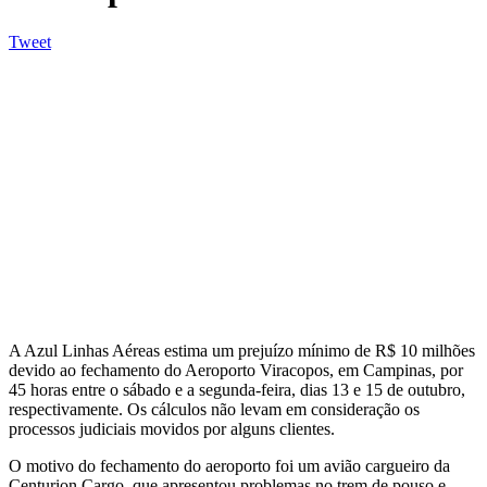
Tweet
A Azul Linhas Aéreas estima um prejuízo mínimo de R$ 10 milhões
devido ao fechamento do Aeroporto Viracopos, em Campinas, por
45 horas entre o sábado e a segunda-feira, dias 13 e 15 de outubro,
respectivamente. Os cálculos não levam em consideração os
processos judiciais movidos por alguns clientes.
O motivo do fechamento do aeroporto foi um avião cargueiro da
Centurion Cargo, que apresentou problemas no trem de pouso e