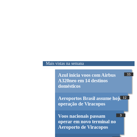
Mais vistas na semana
Azul inicia voos com Airbus
33
A320neo em 14 destinos
domésticos
Aeroportos Brasil assume hoje
12
operação de Viracopos
Voos nacionais passam
3
operar em novo terminal no
Aeroporto de Viracopos