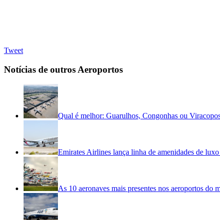
Tweet
Notícias de outros Aeroportos
Qual é melhor: Guarulhos, Congonhas ou Viracopo
Emirates Airlines lança linha de amenidades de luxo 
As 10 aeronaves mais presentes nos aeroportos do