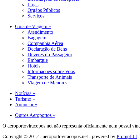
Lojas
Orgãos Públicos
Serviços
Guia de Viagem »
Atendimento
Bagagem
Companhia Aérea
Declaração de Bens
Deveres do Passageiro
Embarque
Hotéis
Informações sobre Voos
Transporte de Animais
Viagem de Menores
Notícias »
Turismo »
Anunciar »
Outros Aeroportos »
O aeroportoviracopos.net não representa oficialmente nem possui vínc
Copyright © 2012 - aeroportoviracopos.net - powered by
Prompt TI