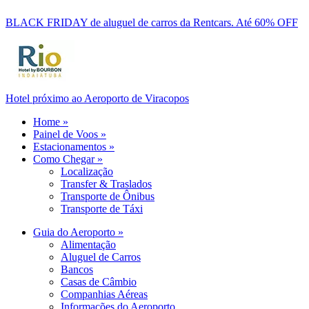
BLACK FRIDAY de aluguel de carros da Rentcars. Até 60% OFF
Hotel próximo ao Aeroporto de Viracopos
Home »
Painel de Voos »
Estacionamentos »
Como Chegar »
Localização
Transfer & Traslados
Transporte de Ônibus
Transporte de Táxi
Guia do Aeroporto »
Alimentação
Aluguel de Carros
Bancos
Casas de Câmbio
Companhias Aéreas
Informações do Aeroporto