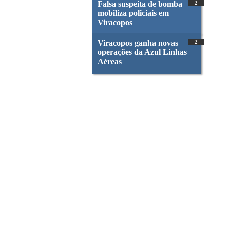
Falsa suspeita de bomba
2
mobiliza policiais em
Viracopos
Viracopos ganha novas
2
operações da Azul Linhas
Aéreas