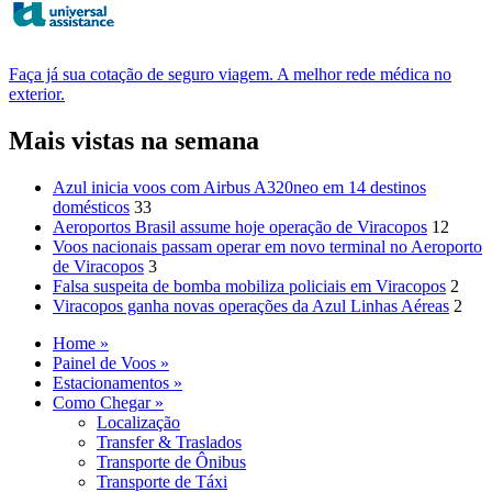
Faça já sua cotação de seguro viagem. A melhor rede médica no
exterior.
Mais vistas na semana
Azul inicia voos com Airbus A320neo em 14 destinos
domésticos
33
Aeroportos Brasil assume hoje operação de Viracopos
12
Voos nacionais passam operar em novo terminal no Aeroporto
de Viracopos
3
Falsa suspeita de bomba mobiliza policiais em Viracopos
2
Viracopos ganha novas operações da Azul Linhas Aéreas
2
Home »
Painel de Voos »
Estacionamentos »
Como Chegar »
Localização
Transfer & Traslados
Transporte de Ônibus
Transporte de Táxi