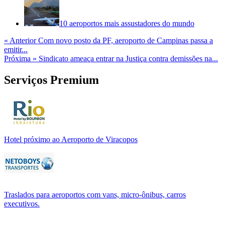
10 aeroportos mais assustadores do mundo
« Anterior
Com novo posto da PF, aeroporto de Campinas passa a
emitir...
Próxima »
Sindicato ameaça entrar na Justiça contra demissões na...
Serviços Premium
Hotel próximo ao Aeroporto de Viracopos
Traslados para aeroportos com vans, micro-ônibus, carros
executivos.