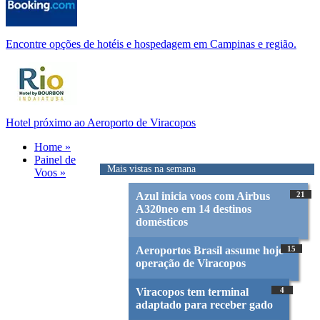
Encontre opções de hotéis e hospedagem em Campinas e região.
Hotel próximo ao Aeroporto de Viracopos
Home »
Painel de
Mais vistas na semana
Voos »
Azul inicia voos com Airbus
21
A320neo em 14 destinos
domésticos
Aeroportos Brasil assume hoje
15
operação de Viracopos
Viracopos tem terminal
4
adaptado para receber gado