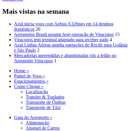
Mais vistas na semana
Azul inicia voos com Airbus A320neo em 14 destinos
domésticos
20
Aeroportos Brasil assume hoje operação de Viracopos
15
Viracopos tem terminal adaptado para receber gado
4
Azul Linhas Aéreas amplia operações do Recife para Goiânia
e São Paulo
2
Mercadorias apreendidas e abandonadas vão a leilão no
Aeroporto Viracopos
1
Home »
Painel de Voos »
Estacionamentos »
Como Chegar »
Localização
Transfer & Traslados
Transporte de Ônibus
Transporte de Táxi
Guia do Aeroporto »
Alimentação
Aluguel de Carros