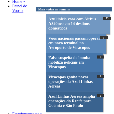
Home »
Painel de
Mais vistas na semana
Voos »
Azul inicia voos com Airbus
33
A320neo em 14 destinos
domésticos
Voos nacionais passam operar
3
em novo terminal no
Aeroporto de Viracopos
Falsa suspeita de bomba
2
mobiliza policiais em
Viracopos
Viracopos ganha novas
2
operações da Azul Linhas
Aéreas
Azul Linhas Aéreas amplia
2
operações do Recife para
Goiânia e São Paulo
Estacionamentos »