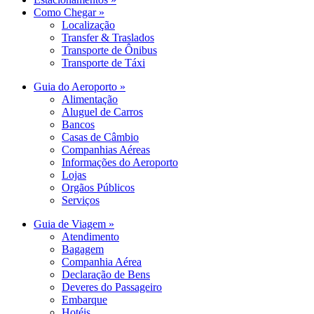
Como Chegar »
Localização
Transfer & Traslados
Transporte de Ônibus
Transporte de Táxi
Guia do Aeroporto »
Alimentação
Aluguel de Carros
Bancos
Casas de Câmbio
Companhias Aéreas
Informações do Aeroporto
Lojas
Orgãos Públicos
Serviços
Guia de Viagem »
Atendimento
Bagagem
Companhia Aérea
Declaração de Bens
Deveres do Passageiro
Embarque
Hotéis