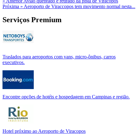
« Anterior
Avião quebrado é retirado da pista de Viracopos
Próxima »
Aeroporto de Viraccopos tem movimento normal nesta...
Serviços Premium
Traslados para aeroportos com vans, micro-ônibus, carros
executivos.
Encontre opções de hotéis e hospedagem em Campinas e região.
Hotel próximo ao Aeroporto de Viracopos