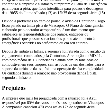
conferir se a empresa e a Infraero cumpriram o Plano de Emergência
para liberar a pista, que ficou interditada para pousos e decolagens
das 19h55 do último sábado (13) às 17h35 desta segunda-feira (15).
Devido a problemas no trem de pouso, o avião da Centurion Cargo
ficou parado na única pista de Viracopos. O Plano de Emergência,
elaborado pelo operador aeroportuário, é um documento que
estabelece as responsabilidades dos órgãos, entidades ou
profissionais que possam ser acionados para o atendimento às
emergências ocorridas no aeródromo ou em seu entorno.
Depois de tentativas falhas, a aeronave foi retirada com o auxílio de
equipamentos contratados pela Centurion. A remoção do MD-11,
com peso médio de 130 toneladas e ainda com 19 toneladas de
combustível em seus tanques, sem as rodas de um dos lados para o
suporte da turbina e da asa, foi uma operação de alta complexidade.
Os cuidados durante a remoção não provocaram danos à pista,
segundo a Infraero.
Prejuízos
A empresa que mais foi prejudicada com a situação foi a Azul,
responsável por 85% dos voos domésticos operados em Viracopos.
A companhia cancelou 470 voos até as 17h de segunda-feira,