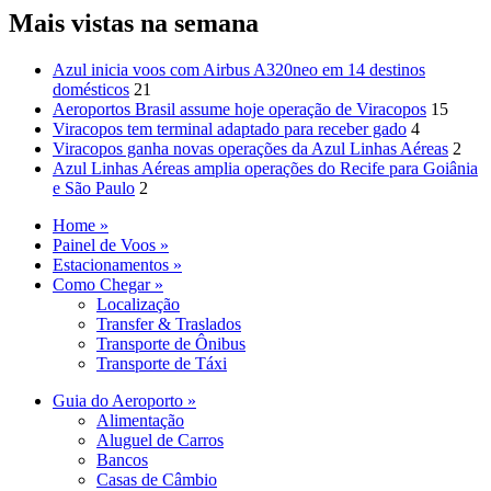
Mais vistas na semana
Azul inicia voos com Airbus A320neo em 14 destinos
domésticos
21
Aeroportos Brasil assume hoje operação de Viracopos
15
Viracopos tem terminal adaptado para receber gado
4
Viracopos ganha novas operações da Azul Linhas Aéreas
2
Azul Linhas Aéreas amplia operações do Recife para Goiânia
e São Paulo
2
Home »
Painel de Voos »
Estacionamentos »
Como Chegar »
Localização
Transfer & Traslados
Transporte de Ônibus
Transporte de Táxi
Guia do Aeroporto »
Alimentação
Aluguel de Carros
Bancos
Casas de Câmbio